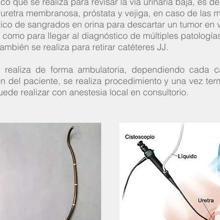
o que se realiza para revisar la via urinaria baja, es d
 uretra membranosa, próstata y vejiga, en caso de las m
tico de sangrados en orina para descartar un tumor en v
í como para llegar al diagnóstico de múltiples patologí
ambién se realiza para retirar catéteres JJ.
realiza de forma ambulatoria, dependiendo cada ca
 del paciente, se realiza procedimiento y una vez ter
ede realizar con anestesia local en consultorio.