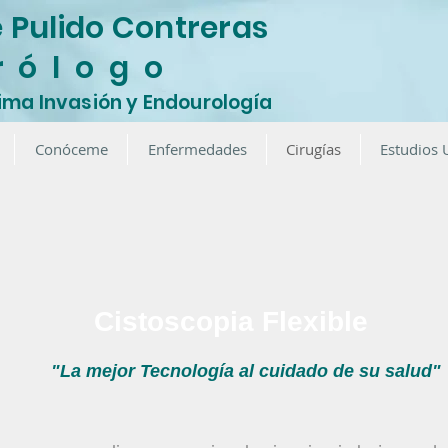
e Pulido Contreras
r ó l o g o
ima Invasión y Endourología
Conóceme
Enfermedades
Cirugías
Estudios 
Cistoscopia Flexible
"La mejor Tecnología al cuidado de su salud"