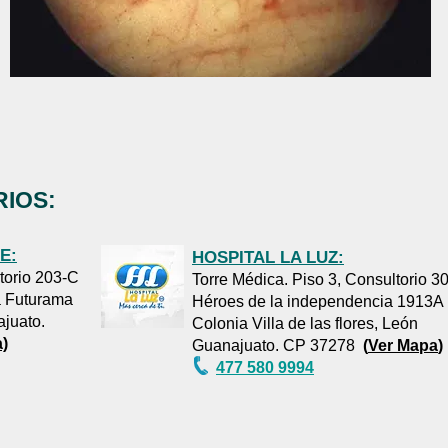
IOS:
E:
HOSPITAL LA LUZ:
ltorio 203-C
Torre Médica. Piso 3, Consultorio 3
a Futurama
Héroes de la independencia 1913A
ajuato.
Colonia Villa de las flores, León
)
Guanajuato. CP 37278
(
Ver Mapa
)
477 580 9994