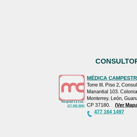
CONSULTOR
MÉDICA
CAMPESTR
AGENDA TU CITA
Torre III. Piso 2, Consu
:
Medica
Manantial 103. Coloni
Campestre
:
477
Monterrey. León, Guan
164 1497
Hospital La Luz:
CP 37180.
(Ver Mapa
477 580 9994
477 164 1497