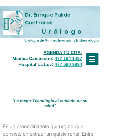
Dr. Enrique Pulido
Contreras
U r ó l o g o
Urología de Mínima Invasión y Endourología
AGENDA TU CITA:
Medica Campestre
:
477 164 1497
Hospital La Luz:
477 580 9994
Resección
Laparoscópica
de
Quiste Renal.
"La mejor Tecnología al cuidado de su
salud"
Es un procedimiento quirúrgico que
consiste en extraer un quiste renal. Entre