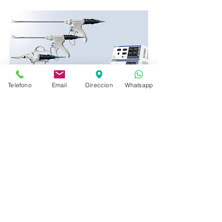
Telefono
Email
Direccion
Whatsapp
CONSULTORIOS:
MÉDICA
CAMPESTRE:
Torre III. Piso 2, Consultorio 203-C
Manantial 103. Colonia Futurama
Monterrey. León, Guanajuato.
CP 37180.
(Ver Mapa)
477 164 1497
HOSPITAL LA LUZ:
Torre Médica. Piso 3, Consultorio 302