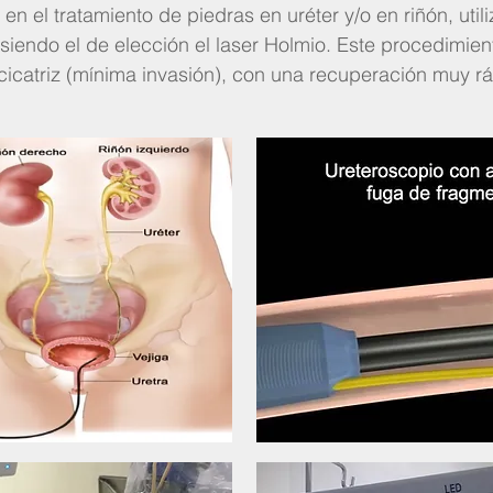
 en el tratamiento de piedras en uréter y/o en riñón, uti
 siendo el de elección el laser Holmio. Este procedimient
n cicatriz (mínima invasión), con una recuperación muy r