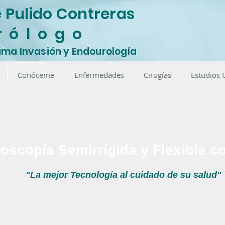
e Pulido Contreras
r ó l o g o
ima Invasión y Endourología
Conóceme
Enfermedades
Cirugías
Estudios 
oscopía Semirrígida y Flexible co
"La mejor Tecnología al cuidado de su salud"