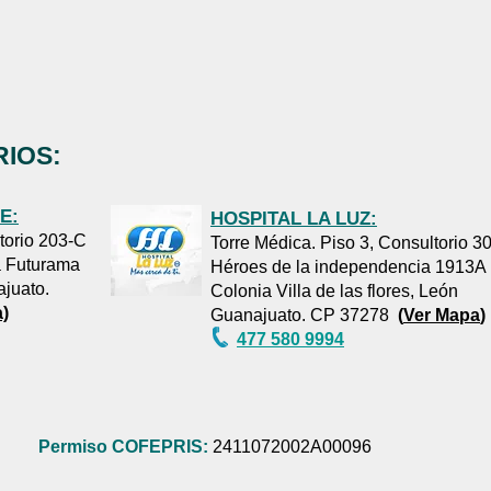
IOS:
E:
HOSPITAL LA LUZ:
ltorio 203-C
Torre Médica. Piso 3, Consultorio 3
a Futurama
Héroes de la independencia 1913A
ajuato.
Colonia Villa de las flores, León
)
Guanajuato. CP 37278
(
Ver Mapa
)
477 580 9994
Permiso COFEPRIS:
2411072002A00096