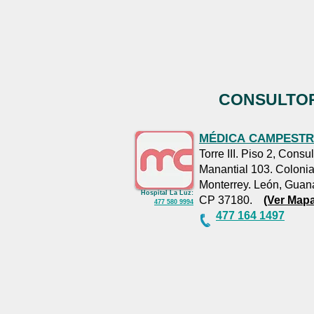
CONSULTOR
MÉDICA
CAMPESTR
AGENDA TU CITA
Torre III. Piso 2, Consu
:
Medica
Manantial 103. Coloni
Campestre
:
477
Monterrey. León, Guan
164 1497
Hospital La Luz:
CP 37180.
(Ver Mapa
477 580 9994
477 164 1497