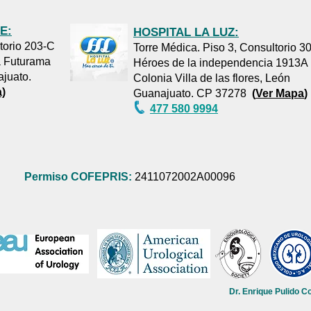
E:
HOSPITAL LA LUZ:
ltorio 203-C
Torre Médica. Piso 3, Consultorio 3
a Futurama
Héroes de la independencia 1913A
ajuato.
Colonia Villa de las flores, León
)
Guanajuato. CP 37278
(
Ver Mapa
)
477 580 9994
Permiso COFEPRIS:
2411072002A00096
Dr. Enrique Pulido C