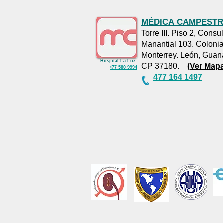
MÉDICA
CAMPESTR
AGENDA TU CITA
Torre III. Piso 2, Consu
:
Medica
Manantial 103. Coloni
Campestre
:
477
Monterrey. León, Guan
164 1497
Hospital La Luz:
CP 37180.
(Ver Mapa
477 580 9994
477 164 1497