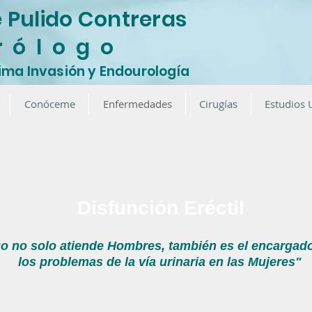
e Pulido Contreras
r ó l o g o
ima Invasión y Endourología
Conóceme
Enfermedades
Cirugías
Estudios 
Disfunción Eréctil
go no solo atiende Hombres, también es el encargad
los problemas de la vía urinaria en las Mujeres"